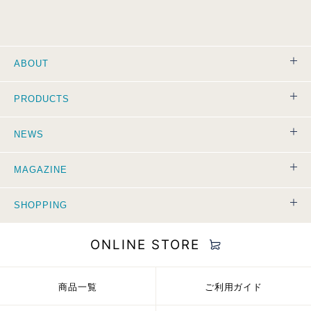
ABOUT
CONCEPT
PRODUCTS
TECHNOLOGY
WEAR
NEWS
PILLOW
MEDIA
MAGAZINE
GOODS
CAMPAIGN
Vol.4 宇野昌磨
SHOPPING
プロフィギュアスケーター
ALL
PRODUCT
SHOP
ONLINE STORE
Vol.3 葛西紀明
スキージャンプ選手
INFORMATION
ONLINE STORE
商品一覧
ご利用ガイド
Vol.2 友野一希
ALL