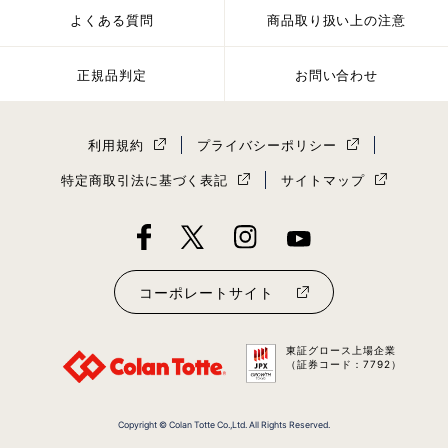
フィギュアスケート選手
よくある質問
商品取り扱い上の注意
Vol.1 橋本じゅん
正規品判定
お問い合わせ
俳優
ALL
利用規約
プライバシーポリシー
特定商取引法に基づく表記
サイトマップ
コーポレートサイト
東証グロース上場企業
（証券コード：7792）
Copyright © Colan Totte Co.,Ltd. All Rights Reserved.