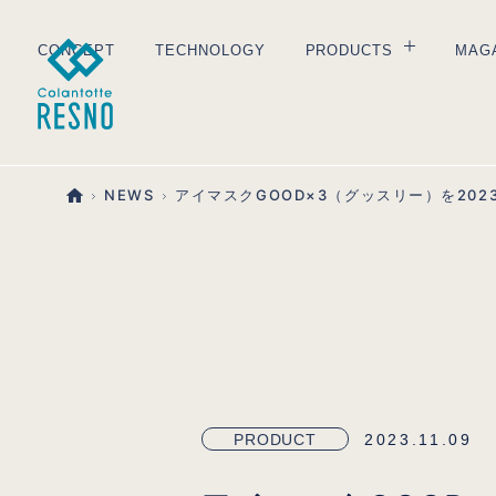
CONCEPT
TECHNOLOGY
PRODUCTS
MAG
WEAR
V
PILLOW
V
NEWS
アイマスクGOOD×3（グッスリー）を202
GOODS
V
ALL
V
A
PRODUCT
2023.11.09