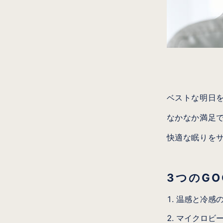
ベストな明日を
なかなか満足
快適な眠りを
3つのG
温感と冷感
マイクロビ