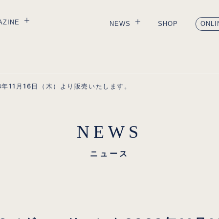
AZINE
NEWS
SHOP
ONLI
ol.4 宇野昌磨
MEDIA
ol.3 葛西紀明
CAMPAIGN
3年11月16日（木）より販売いたします。
ol.2 友野一希
PRODUCT
ol.1 橋本じゅん
INFORMATION
LL
ALL
NEWS
ニュース